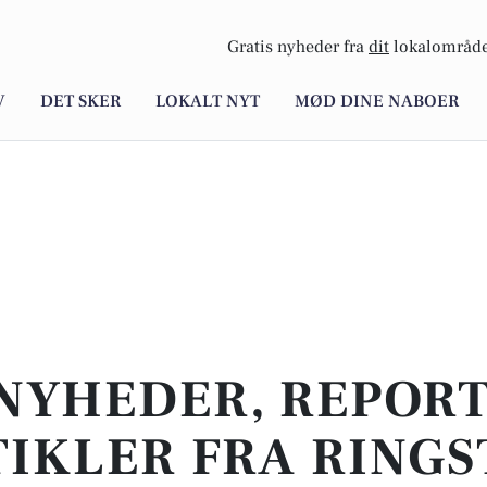
Gratis nyheder fra
dit
lokalområde
V
DET SKER
LOKALT NYT
MØD DINE NABOER
NYHEDER, REPOR
IKLER FRA RING