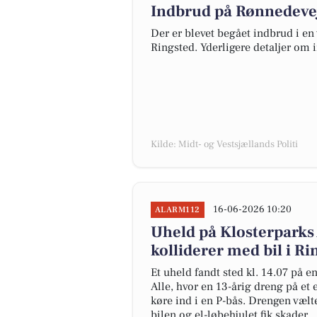
Indbrud på Rønnedevej
Der er blevet begået indbrud i en
Ringsted. Yderligere detaljer om 
Kilde: Midt- og Vestsjællands Politi
16-06-2026 10:20
ALARM112
Uheld på Klosterparks 
kolliderer med bil i Ri
Et uheld fandt sted kl. 14.07 på 
Alle, hvor en 13-årig dreng på et e
køre ind i en P-bås. Drengen væl
bilen og el-løbehjulet fik skader.