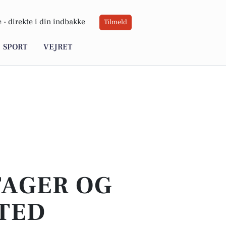
 -
direkte i din indbakke
Tilmeld
SPORT
VEJRET
TAGER OG
STED