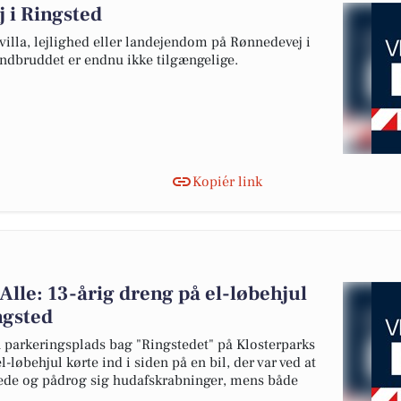
 i Ringsted
 villa, lejlighed eller landejendom på Rønnedevej i
indbruddet er endnu ikke tilgængelige.
Kopiér link
Alle: 13-årig dreng på el-løbehjul
ngsted
en parkeringsplads bag "Ringstedet" på Klosterparks
l-løbehjul kørte ind i siden på en bil, der var ved at
tede og pådrog sig hudafskrabninger, mens både