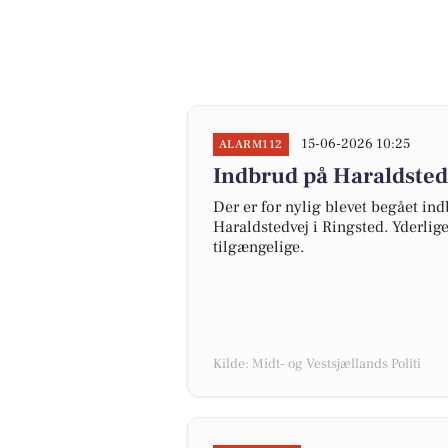
15-06-2026 10:25
ALARM112
Indbrud på Haraldstedv
Der er for nylig blevet begået ind
Haraldstedvej i Ringsted. Yderli
tilgængelige.
Kilde: Midt- og Vestsjællands Politi