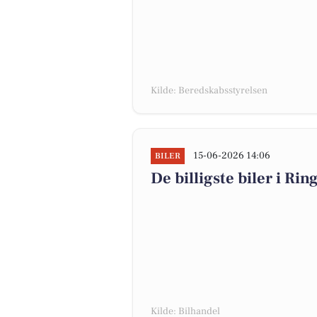
Kilde: Beredskabsstyrelsen
15-06-2026 14:06
BILER
De billigste biler i Rin
Kilde: Bilhandel