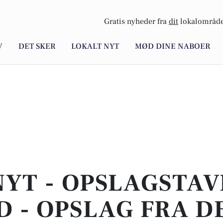
Gratis nyheder fra
dit
lokalområde
V
DET SKER
LOKALT NYT
MØD DINE NABOER
NYT - OPSLAGSTAVL
D - OPSLAG FRA D