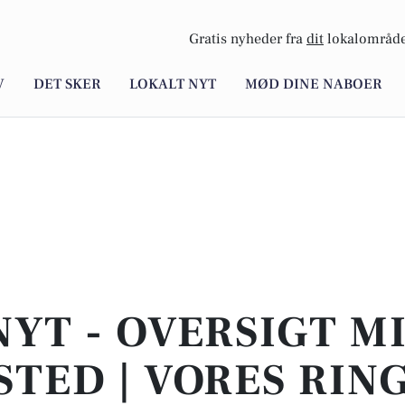
Gratis nyheder fra
dit
lokalområde
V
DET SKER
LOKALT NYT
MØD DINE NABOER
NYT - OVERSIGT M
STED | VORES RIN