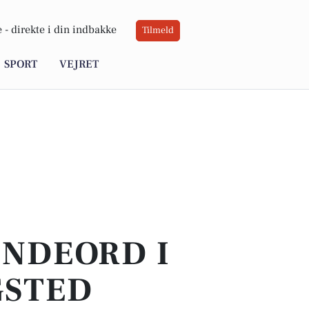
 -
direkte i din indbakke
Tilmeld
SPORT
VEJRET
INDEORD I
GSTED