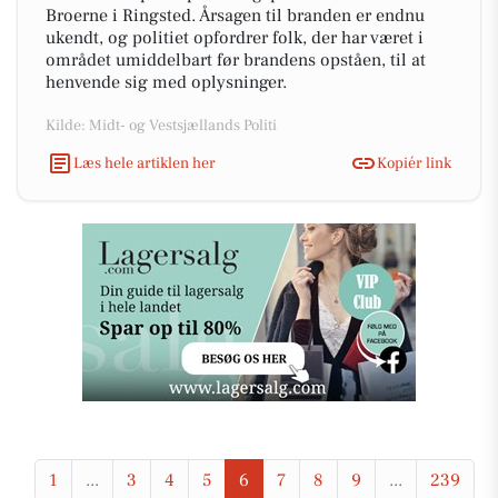
Broerne i Ringsted. Årsagen til branden er endnu
ukendt, og politiet opfordrer folk, der har været i
området umiddelbart før brandens opståen, til at
henvende sig med oplysninger.
Kilde: Midt- og Vestsjællands Politi
Læs hele artiklen her
Kopiér link
1
...
3
4
5
6
7
8
9
...
239