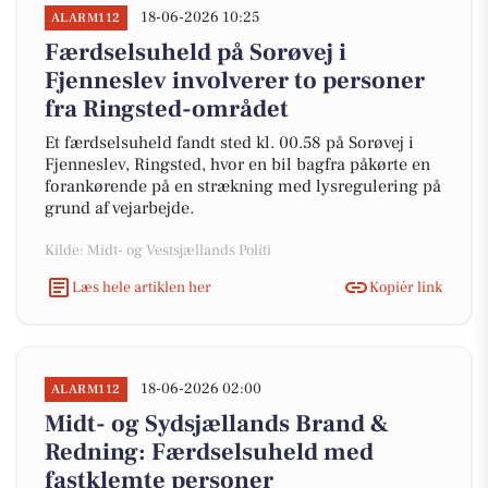
18-06-2026 10:25
ALARM112
Færdselsuheld på Sorøvej i
Fjenneslev involverer to personer
fra Ringsted-området
Et færdselsuheld fandt sted kl. 00.58 på Sorøvej i
Fjenneslev, Ringsted, hvor en bil bagfra påkørte en
forankørende på en strækning med lysregulering på
grund af vejarbejde.
Kilde: Midt- og Vestsjællands Politi
Læs hele artiklen her
Kopiér link
18-06-2026 02:00
ALARM112
Midt- og Sydsjællands Brand &
Redning: Færdselsuheld med
fastklemte personer