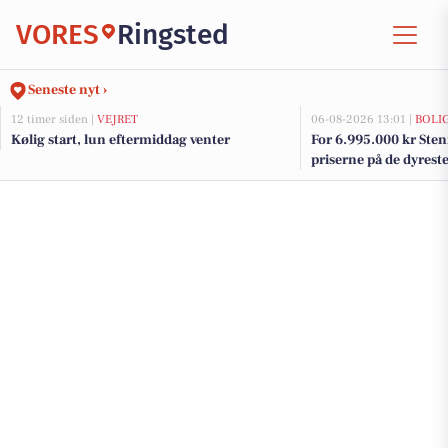
VORES
Ringsted
Seneste nyt ›
12 timer siden |
VEJRET
06-08-2026 13:01 |
BOLI
Kølig start, lun eftermiddag venter
For 6.995.000 kr Sten
priserne på de dyreste 
Ringsted