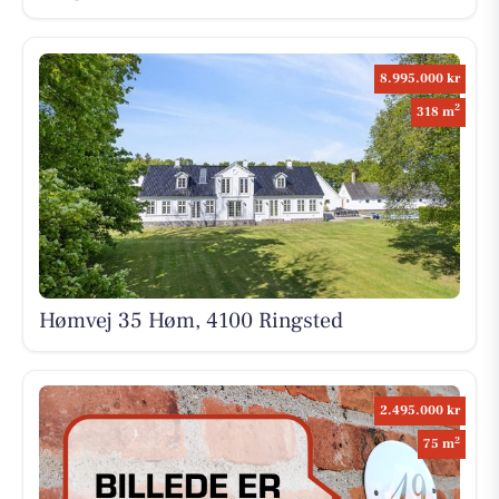
8.995.000 kr
2
318 m
Hømvej 35 Høm, 4100 Ringsted
2.495.000 kr
2
75 m