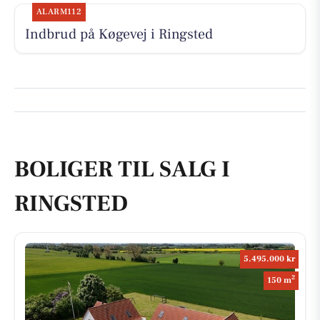
ALARM112
Indbrud på Køgevej i Ringsted
BOLIGER TIL SALG I
RINGSTED
5.495.000 kr
2
150 m