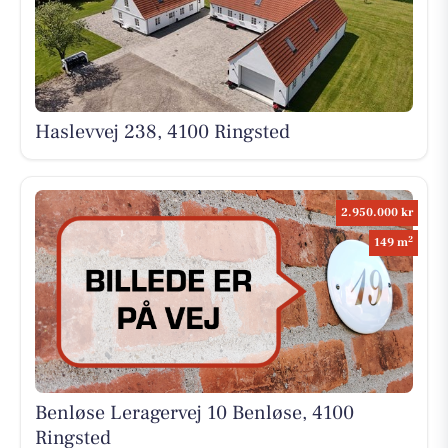
Haslevvej 238, 4100 Ringsted
2.950.000 kr
2
149 m
Benløse Leragervej 10 Benløse, 4100
Ringsted