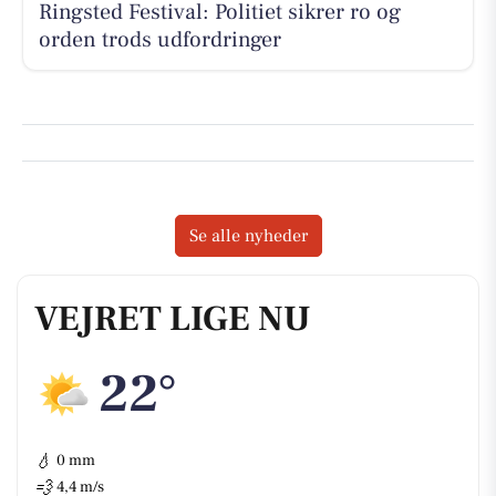
Ringsted Festival: Politiet sikrer ro og
orden trods udfordringer
Se alle nyheder
VEJRET LIGE NU
22°
💧
0 mm
💨
4,4 m/s