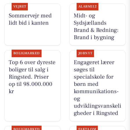
VEJRET
ALARM112
Sommervejr med
Midt- og
lidt bid i kanten
Sydsjællands
Brand & Redning:
Brand i bygning
BOLIGMARKED
JOBNYT
Top 6 over dyreste
Engageret lærer
boliger til salg i
søges til
Ringsted. Priser
specialskole for
op til 98.000.000
børn med
kr
kommunikations-
og
udviklingsvanskeli
gheder i Ringsted
BOLIGMARKED
FAKTA OM