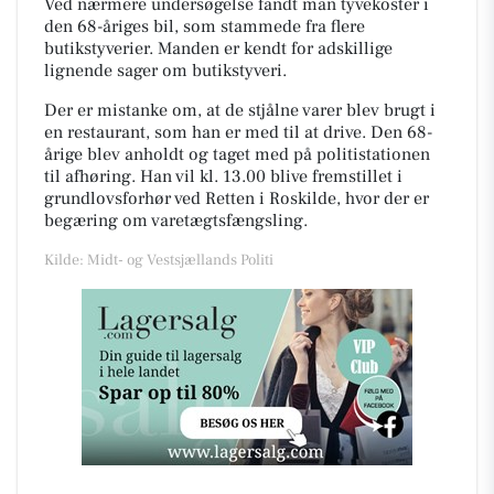
Ved nærmere undersøgelse fandt man tyvekoster i
den 68-åriges bil, som stammede fra flere
butikstyverier. Manden er kendt for adskillige
lignende sager om butikstyveri.
Der er mistanke om, at de stjålne varer blev brugt i
en restaurant, som han er med til at drive. Den 68-
årige blev anholdt og taget med på politistationen
til afhøring. Han vil kl. 13.00 blive fremstillet i
grundlovsforhør ved Retten i Roskilde, hvor der er
begæring om varetægtsfængsling.
Kilde: Midt- og Vestsjællands Politi