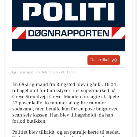
Del artikel
Torsdag d. 26. feb. 2026 - kl. 11:20
En 68-årig mand fra Ringsted blev i går kl. 16.24
tilbageholdt for butikstyveri i et supermarked på
Greve Strandvej i Greve. Manden forsøgte at stjæle
47 poser kaffe, to rammer øl og fire rammer
sodavand, men betalte kun for en pose bulgur ved
scan selv kassen. Han blev tilbageholdt, da han
forlod butikken.
Politiet blev tilkaldt, og en patrulje kørte til stedet.