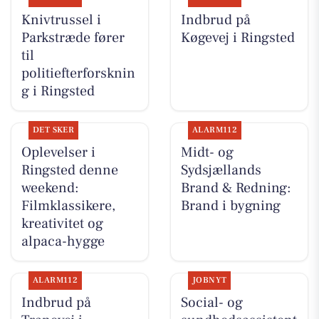
Knivtrussel i
Indbrud på
Parkstræde fører
Køgevej i Ringsted
til
politiefterforsknin
g i Ringsted
DET SKER
ALARM112
Oplevelser i
Midt- og
Ringsted denne
Sydsjællands
weekend:
Brand & Redning:
Filmklassikere,
Brand i bygning
kreativitet og
alpaca-hygge
ALARM112
JOBNYT
Indbrud på
Social- og