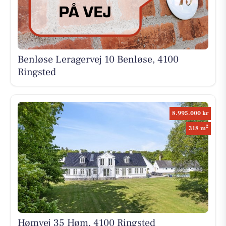
Benløse Leragervej 10 Benløse, 4100
Ringsted
8.995.000 kr
2
318 m
Hømvej 35 Høm, 4100 Ringsted