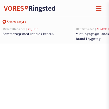
VORES
Ringsted
Seneste nyt ›
18 minutter siden |
VEJRET
10 timer siden |
ALARM11
Sommervejr med lidt bid i kanten
Midt- og Sydsjælland
Brand i bygning