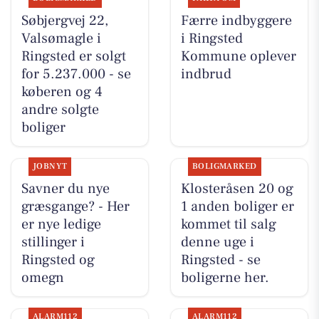
Søbjergvej 22,
Færre indbyggere
Valsømagle i
i Ringsted
Ringsted er solgt
Kommune oplever
for 5.237.000 - se
indbrud
køberen og 4
andre solgte
boliger
JOBNYT
BOLIGMARKED
Savner du nye
Klosteråsen 20 og
græsgange? - Her
1 anden boliger er
er nye ledige
kommet til salg
stillinger i
denne uge i
Ringsted og
Ringsted - se
omegn
boligerne her.
ALARM112
ALARM112