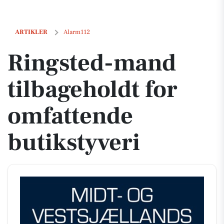
Ringsted-mand tilbageholdt for omfattende butikstyveri
ARTIKLER
Alarm112
Ringsted-mand
tilbageholdt for
omfattende
butikstyveri