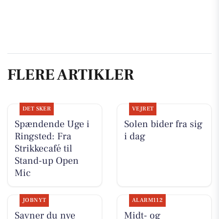
FLERE ARTIKLER
DET SKER
VEJRET
Spændende Uge i
Solen bider fra sig
Ringsted: Fra
i dag
Strikkecafé til
Stand-up Open
Mic
JOBNYT
ALARM112
Savner du nye
Midt- og