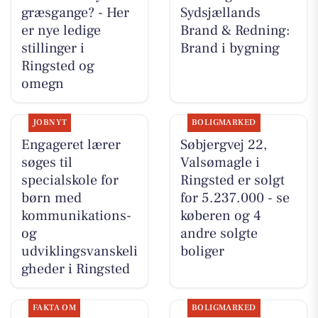
græsgange? - Her
Sydsjællands
er nye ledige
Brand & Redning:
stillinger i
Brand i bygning
Ringsted og
omegn
JOBNYT
BOLIGMARKED
Engageret lærer
Søbjergvej 22,
søges til
Valsømagle i
specialskole for
Ringsted er solgt
børn med
for 5.237.000 - se
kommunikations-
køberen og 4
og
andre solgte
udviklingsvanskeli
boliger
gheder i Ringsted
FAKTA OM
BOLIGMARKED