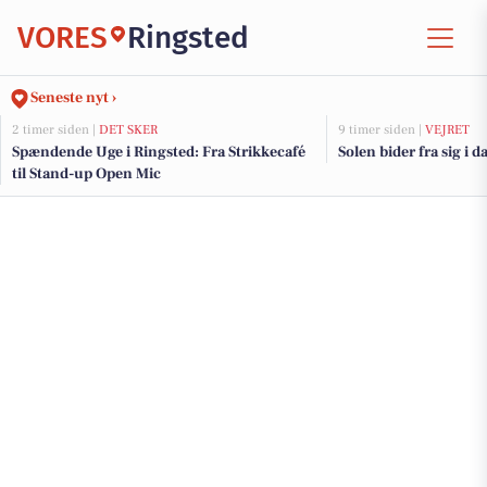
VORES
Ringsted
Seneste nyt ›
2 timer siden |
DET SKER
9 timer siden |
VEJRET
Spændende Uge i Ringsted: Fra Strikkecafé
Solen bider fra sig i d
til Stand-up Open Mic