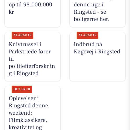
op til 98.000.000
denne uge i
kr
Ringsted - se
boligerne her.
ALARM112
ALARM112
Knivtrussel i
Indbrud på
Parkstræde fører
Køgevej i Ringsted
til
politiefterforsknin
g i Ringsted
DET SKER
Oplevelser i
Ringsted denne
weekend:
Filmklassikere,
kreativitet og