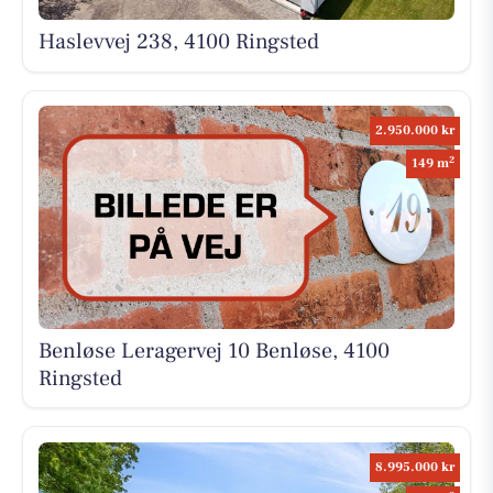
Haslevvej 238, 4100 Ringsted
2.950.000 kr
2
149 m
Benløse Leragervej 10 Benløse, 4100
Ringsted
8.995.000 kr