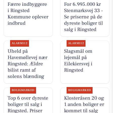
Færre indbyggere
For 6.995.000 kr
i Ringsted
Stenmarksvej 33 -
Kommune oplever
Se priserne på de
indbrud
dyreste boliger til
salg i Ringsted
ALARM112
ALARM112
Uheld på
Slagsmål om
Havemøllevej nær
lejemål på
Ringsted: Ældre
Eilekiersvej i
bilist ramt af
Ringsted
solens blænding
BOLIGMARKED
BOLIGMARKED
Top 6 over dyreste
Klosteråsen 20 og
boliger til salg i
1 anden boliger er
Ringsted. Priser
kommet til salg