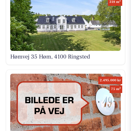
2
318 m
Hømvej 35 Høm, 4100 Ringsted
2.495.000 kr
2
75 m