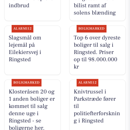
indbrud
bilist ramt af
solens blænding
ALARM112
BOLIGMARKED
Slagsmål om
Top 6 over dyreste
lejemål på
boliger til salg i
Eilekiersvej i
Ringsted. Priser
Ringsted
op til 98.000.000
kr
BOLIGMARKED
ALARM112
Klosteråsen 20 og
Knivtrussel i
1 anden boliger er
Parkstræde fører
kommet til salg
til
denne uge i
politiefterforsknin
Ringsted - se
g i Ringsted
boligerne her.