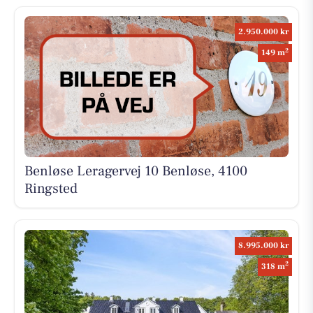
2.950.000 kr
2
149 m
Benløse Leragervej 10 Benløse, 4100
Ringsted
8.995.000 kr
2
318 m