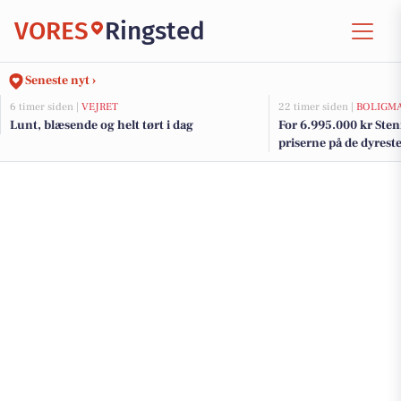
VORES
Ringsted
Seneste nyt ›
6 timer siden |
VEJRET
22 timer siden |
BOLIGM
Lunt, blæsende og helt tørt i dag
For 6.995.000 kr Sten
priserne på de dyreste 
Ringsted