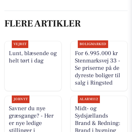
FLERE ARTIKLER
VEJRET
BOLIGMARKED
Lunt, blæsende og
For 6.995.000 kr
helt tørt i dag
Stenmarksvej 33 -
Se priserne på de
dyreste boliger til
salg i Ringsted
JOBNYT
ALARM112
Savner du nye
Midt- og
græsgange? - Her
Sydsjællands
er nye ledige
Brand & Redning:
stillinger i
Brand i bygning