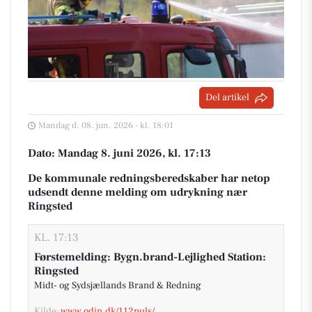
Del artikel
Mandag d. 08. jun. 2026 - kl. 18:01
Dato: Mandag 8. juni 2026, kl. 17:13
De kommunale redningsberedskaber har netop
udsendt denne melding om udrykning nær
Ringsted
KL. 17:13
Førstemelding: Bygn.brand-Lejlighed Station:
Ringsted
Midt- og Sydsjællands Brand & Redning
Kilde:
www.odin.dk/112puls/