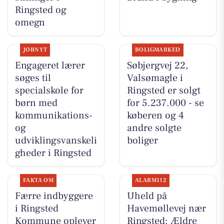
Ringsted og
omegn
JOBNYT
BOLIGMARKED
Engageret lærer
Søbjergvej 22,
søges til
Valsømagle i
specialskole for
Ringsted er solgt
børn med
for 5.237.000 - se
kommunikations-
køberen og 4
og
andre solgte
udviklingsvanskeli
boliger
gheder i Ringsted
FAKTA OM
ALARM112
Færre indbyggere
Uheld på
i Ringsted
Havemøllevej nær
Kommune oplever
Ringsted: Ældre