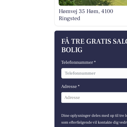
Hømvej 35 Høm, 4100
Ringsted
FÅ TRE GRATIS SA
BOLIG
Telefonnummer *
Adresse *
Adresse
Dine oplysninger deles med op til tre
som efterfølgende vil kontakte dig ved