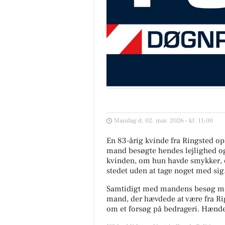
Mandag d. 02. mar. 2026 - kl. 11:00
En 83-årig kvinde fra Ringsted o
mand besøgte hendes lejlighed og 
kvinden, om hun havde smykker, o
stedet uden at tage noget med sig
Samtidigt med mandens besøg mod
mand, der hævdede at være fra Rig
om et forsøg på bedrageri. Hændel