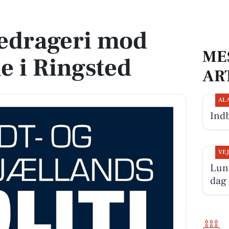
i Ringsted
bedrageri mod
ME
e i Ringsted
AR
AL
Indb
VE
Lunt
dag