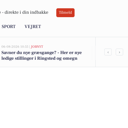
 -
direkte i din indbakke
Tilmeld
SPORT
VEJRET
06-08-2026 10:55 |
JOBNYT
06-08-2026 09:2
‹
›
Savner du nye græsgange? - Her er nye
Uheld på Ha
ledige stillinger i Ringsted og omegn
Ældre bilist