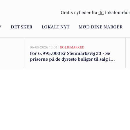
Gratis nyheder fra
dit
lokalområde
V
DET SKER
LOKALT NYT
MØD DINE NABOER
06-08-2026 13:01 |
BOLIGMARKED
For 6.995.000 kr Stenmarksvej 33 - Se
priserne på de dyreste boliger til salg i
Ringsted