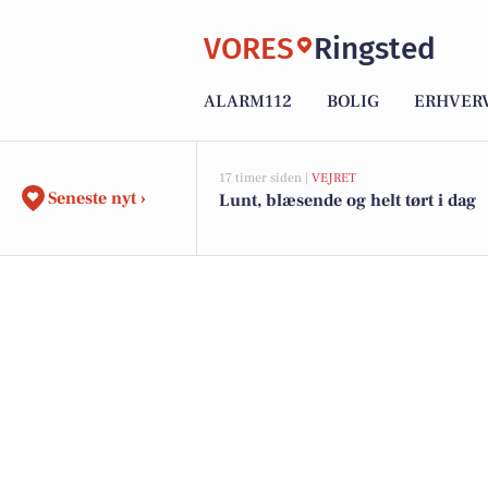
VORES
Ringsted
ALARM112
BOLIG
ERHVER
17 timer siden |
VEJRET
Seneste nyt ›
Lunt, blæsende og helt tørt i dag