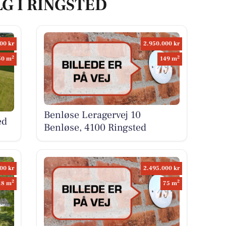
LG I RINGSTED
00 kr
2.950.000 kr
2
2
50 m
149 m
Benløse Leragervej 10
ed
Benløse, 4100 Ringsted
00 kr
2.495.000 kr
2
2
18 m
75 m