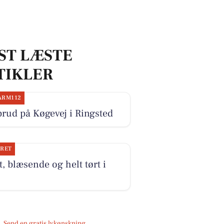
ST LÆSTE
TIKLER
ARM112
rud på Køgevej i Ringsted
JRET
, blæsende og helt tørt i
Send en gratis lykønskning