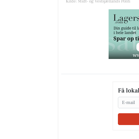
Kilde: Midt- og Vestsjællands Politi
Få loka
Email