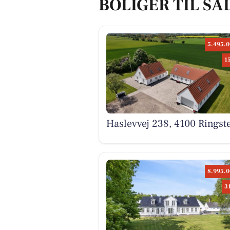
BOLIGER TIL SA
5.495.0
1
Haslevvej 238, 4100 Ringst
8.995.0
3