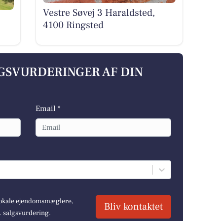
Vestre Søvej 3 Haraldsted,
4100 Ringsted
LGSVURDERINGER AF DIN
Email *
 lokale ejendomsmæglere,
Bliv kontaktet
r. salgsvurdering.