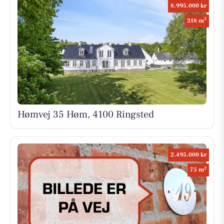
8.995.000 kr
2
318 m
Hømvej 35 Høm, 4100 Ringsted
2.495.000 kr
2
75 m