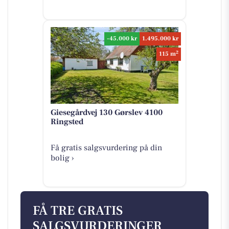
-45.000 kr
1.495.000 kr
2
115 m
Giesegårdvej 130 Gørslev 4100
Ringsted
Få gratis salgsvurdering på din
bolig ›
FÅ TRE GRATIS
SALGSVURDERINGER