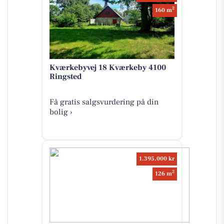
2
160 m
Kværkebyvej 18 Kværkeby 4100
Ringsted
Få gratis salgsvurdering på din
bolig ›
1.395.000 kr
2
126 m