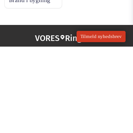
Brand i bygning
VORES
Ringsted
Tilmeld nyhedsbrev
OM VORES DIGITAL
Om os
For annoncører
Vilkår og Privatlivspolitik
Kontakt VORES Digital