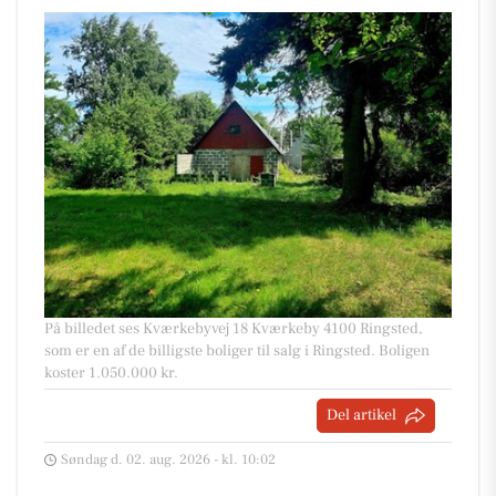
På billedet ses Kværkebyvej 18 Kværkeby 4100 Ringsted,
som er en af de billigste boliger til salg i Ringsted. Boligen
koster 1.050.000 kr.
Del artikel
Søndag d. 02. aug. 2026 - kl. 10:02