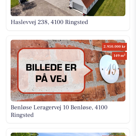
Haslevvej 238, 4100 Ringsted
2.950.000 kr
2
149 m
Benløse Leragervej 10 Benløse, 4100
Ringsted