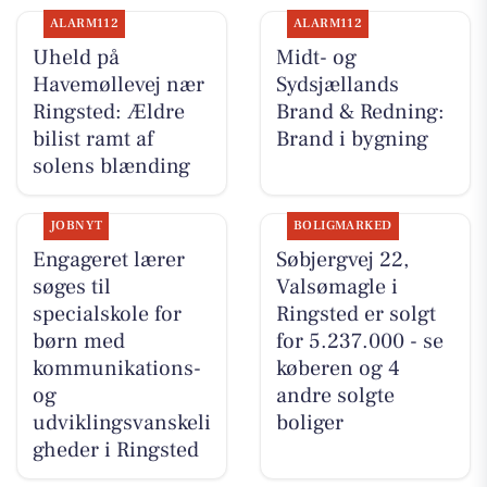
ALARM112
ALARM112
Uheld på
Midt- og
Havemøllevej nær
Sydsjællands
Ringsted: Ældre
Brand & Redning:
bilist ramt af
Brand i bygning
solens blænding
JOBNYT
BOLIGMARKED
Engageret lærer
Søbjergvej 22,
søges til
Valsømagle i
specialskole for
Ringsted er solgt
børn med
for 5.237.000 - se
kommunikations-
køberen og 4
og
andre solgte
udviklingsvanskeli
boliger
gheder i Ringsted