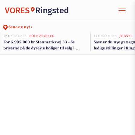
VORES
Ringsted
Seneste nyt ›
12 timer siden |
BOLIGMARKED
14 timer siden |
JOBNYT
For 6.995.000 kr Stenmarksvej 33 - Se
Savner du nye græsga
priserne på de dyreste boliger til salg i
ledige stillinger i Ri
Ringsted