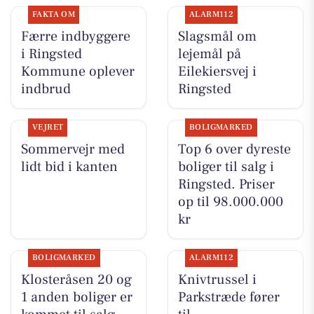
FAKTA OM
ALARM112
Færre indbyggere
Slagsmål om
i Ringsted
lejemål på
Kommune oplever
Eilekiersvej i
indbrud
Ringsted
VEJRET
BOLIGMARKED
Sommervejr med
Top 6 over dyreste
lidt bid i kanten
boliger til salg i
Ringsted. Priser
op til 98.000.000
kr
BOLIGMARKED
ALARM112
Klosteråsen 20 og
Knivtrussel i
1 anden boliger er
Parkstræde fører