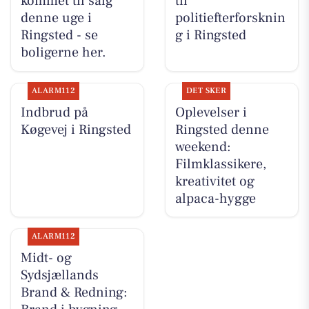
kommet til salg
til
denne uge i
politiefterforsknin
Ringsted - se
g i Ringsted
boligerne her.
ALARM112
DET SKER
Indbrud på
Oplevelser i
Køgevej i Ringsted
Ringsted denne
weekend:
Filmklassikere,
kreativitet og
alpaca-hygge
ALARM112
Midt- og
Sydsjællands
Brand & Redning: