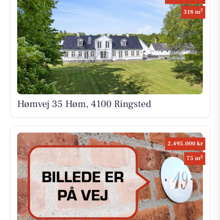
2
318 m
Hømvej 35 Høm, 4100 Ringsted
2.495.000 kr
2
75 m