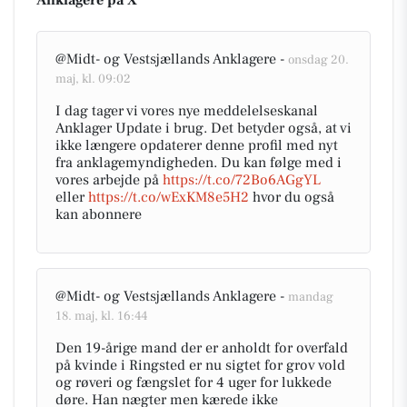
Anklagere på X
@Midt- og Vestsjællands Anklagere -
onsdag 20.
maj, kl. 09:02
I dag tager vi vores nye meddelelseskanal
Anklager Update i brug. Det betyder også, at vi
ikke længere opdaterer denne profil med nyt
fra anklagemyndigheden. Du kan følge med i
vores arbejde på
https://t.co/72Bo6AGgYL
eller
https://t.co/wExKM8e5H2
hvor du også
kan abonnere
@Midt- og Vestsjællands Anklagere -
mandag
18. maj, kl. 16:44
Den 19-årige mand der er anholdt for overfald
på kvinde i Ringsted er nu sigtet for grov vold
og røveri og fængslet for 4 uger for lukkede
døre. Han nægter men kærede ikke