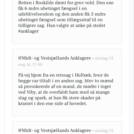
Retten i Roskilde dømt for grov vold. Den ene
fik 6 mdrs ubetinget fængsel i en
udeblivelsesdom og den anden fik 3 mdrs
ubetinget fængsel som tillægsstraf til en
tidligere sag. Han valgte at anke på stedet
#anklager
@Midt- og Vestsjællands Anklagere -
onsdag 13.
maj, kl. 17:00
På vej hjem fra en retssag i Holbæk, hvor de
begge var tiltalt i en anden sag, blev to mænd
så provokerede af en mand, de mødte i toget
ved Viby, at de overfaldt ham med så mange
slag og spark, at han fik store skader på
kraniet i den ene side af hovedet.
@Midt- og Vestsjællands Anklagere -
onsdag 13.