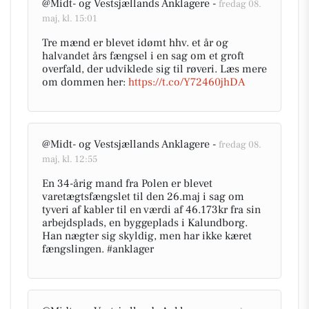
@Midt- og Vestsjællands Anklagere -
fredag 08.
maj, kl. 15:01
Tre mænd er blevet idømt hhv. et år og
halvandet års fængsel i en sag om et groft
overfald, der udviklede sig til røveri. Læs mere
om dommen her:
https://t.co/Y72460jhDA
@Midt- og Vestsjællands Anklagere -
fredag 08.
maj, kl. 12:55
En 34-årig mand fra Polen er blevet
varetægtsfængslet til den 26.maj i sag om
tyveri af kabler til en værdi af 46.173kr fra sin
arbejdsplads, en byggeplads i Kalundborg.
Han nægter sig skyldig, men har ikke kæret
fængslingen. #anklager