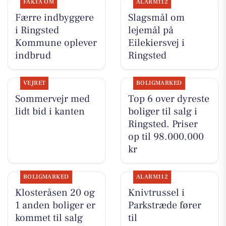
FAKTA OM
ALARM112
Færre indbyggere
Slagsmål om
i Ringsted
lejemål på
Kommune oplever
Eilekiersvej i
indbrud
Ringsted
VEJRET
BOLIGMARKED
Sommervejr med
Top 6 over dyreste
lidt bid i kanten
boliger til salg i
Ringsted. Priser
op til 98.000.000
kr
BOLIGMARKED
ALARM112
Klosteråsen 20 og
Knivtrussel i
1 anden boliger er
Parkstræde fører
kommet til salg
til