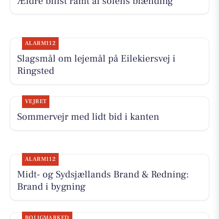
Ældre bilist ramt af solens blænding
ALARM112
Slagsmål om lejemål på Eilekiersvej i
Ringsted
VEJRET
Sommervejr med lidt bid i kanten
ALARM112
Midt- og Sydsjællands Brand & Redning:
Brand i bygning
BOLIGMARKED