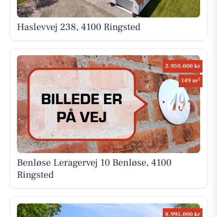
Haslevvej 238, 4100 Ringsted
2.950.000 kr
2
149 m
Benløse Leragervej 10 Benløse, 4100
Ringsted
8.995.000 kr