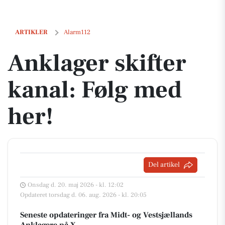
Anklager skifter kanal: Følg med her!
ARTIKLER
Alarm112
Anklager skifter
kanal: Følg med
her!
Del artikel
Onsdag d. 20. maj 2026 - kl. 12:02
Opdateret torsdag d. 06. aug. 2026 - kl. 20:05
Seneste opdateringer fra Midt- og Vestsjællands