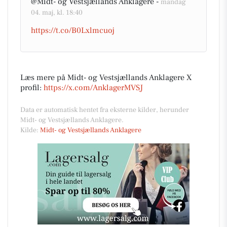
@Midt- og Vestsjællands Anklagere -
mandag
04. maj, kl. 18:40
https://t.co/B0Lxlmcuoj
Læs mere på Midt- og Vestsjællands Anklagere X
profil:
https://x.com/AnklagerMVSJ
Data er automatisk hentet fra eksterne kilder, herunder
Midt- og Vestsjællands Anklagere.
Kilde:
Midt- og Vestsjællands Anklagere