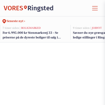
VORES
Ringsted
Seneste nyt ›
7 timer siden |
BOLIGMARKED
9 timer siden |
JOBNYT
For 6.995.000 kr Stenmarksvej 33 - Se
Savner du nye græsga
priserne på de dyreste boliger til salg i
ledige stillinger i Ri
Ringsted