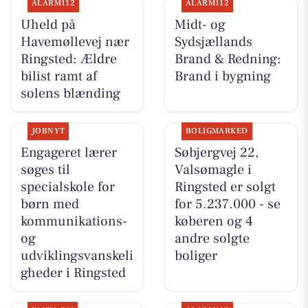
ALARM112
ALARM112
Uheld på
Midt- og
Havemøllevej nær
Sydsjællands
Ringsted: Ældre
Brand & Redning:
bilist ramt af
Brand i bygning
solens blænding
JOBNYT
BOLIGMARKED
Engageret lærer
Søbjergvej 22,
søges til
Valsømagle i
specialskole for
Ringsted er solgt
børn med
for 5.237.000 - se
kommunikations-
køberen og 4
og
andre solgte
udviklingsvanskeli
boliger
gheder i Ringsted