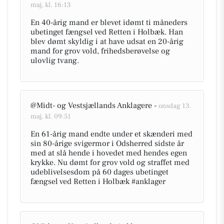
maj, kl. 16:13
En 40-årig mand er blevet idømt ti måneders
ubetinget fængsel ved Retten i Holbæk. Han
blev dømt skyldig i at have udsat en 20-årig
mand for grov vold, frihedsberøvelse og
ulovlig tvang.
@Midt- og Vestsjællands Anklagere -
onsdag 13.
maj, kl. 09:51
En 61-årig mand endte under et skænderi med
sin 80-årige svigermor i Odsherred sidste år
med at slå hende i hovedet med hendes egen
krykke. Nu dømt for grov vold og straffet med
udeblivelsesdom på 60 dages ubetinget
fængsel ved Retten i Holbæk #anklager