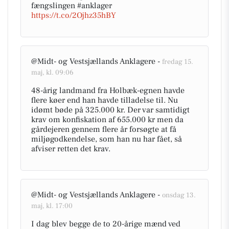
fængslingen #anklager
https://t.co/2Ojhz35hBY
@Midt- og Vestsjællands Anklagere -
fredag 15.
maj, kl. 09:06
48-årig landmand fra Holbæk-egnen havde
flere køer end han havde tilladelse til. Nu
idømt bøde på 325.000 kr. Der var samtidigt
krav om konfiskation af 655.000 kr men da
gårdejeren gennem flere år forsøgte at få
miljøgodkendelse, som han nu har fået, så
afviser retten det krav.
@Midt- og Vestsjællands Anklagere -
onsdag 13.
maj, kl. 17:00
I dag blev begge de to 20-årige mænd ved