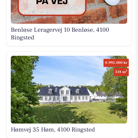
Benløse Leragervej 10 Benløse, 4100
Ringsted
8.995.000 kr
2
318 m
Hømvej 35 Høm, 4100 Ringsted