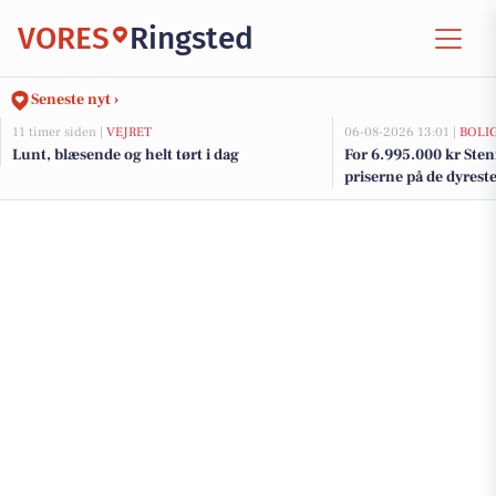
VORES
Ringsted
Seneste nyt ›
11 timer siden |
VEJRET
06-08-2026 13:01 |
BOLI
Lunt, blæsende og helt tørt i dag
For 6.995.000 kr Sten
priserne på de dyreste 
Ringsted