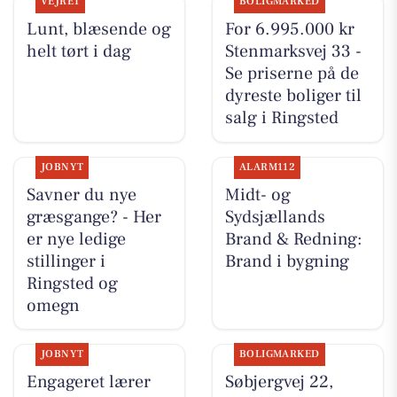
VEJRET
BOLIGMARKED
Lunt, blæsende og
For 6.995.000 kr
helt tørt i dag
Stenmarksvej 33 -
Se priserne på de
dyreste boliger til
salg i Ringsted
JOBNYT
ALARM112
Savner du nye
Midt- og
græsgange? - Her
Sydsjællands
er nye ledige
Brand & Redning:
stillinger i
Brand i bygning
Ringsted og
omegn
JOBNYT
BOLIGMARKED
Engageret lærer
Søbjergvej 22,