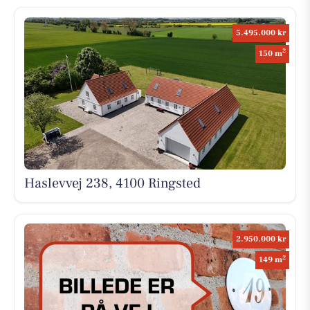
5.495.000 kr
2
150 m
Haslevvej 238, 4100 Ringsted
2.950.000 kr
2
149 m