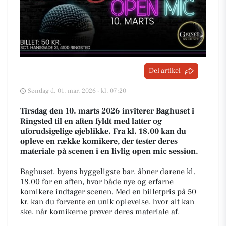
Del artikel
Søndag d. 01. mar. 2026 - kl. 07:20
Tirsdag den 10. marts 2026 inviterer Baghuset i
Ringsted til en aften fyldt med latter og
uforudsigelige øjeblikke. Fra kl. 18.00 kan du
opleve en række komikere, der tester deres
materiale på scenen i en livlig open mic session.
Baghuset, byens hyggeligste bar, åbner dørene kl.
18.00 for en aften, hvor både nye og erfarne
komikere indtager scenen. Med en billetpris på 50
kr. kan du forvente en unik oplevelse, hvor alt kan
ske, når komikerne prøver deres materiale af.