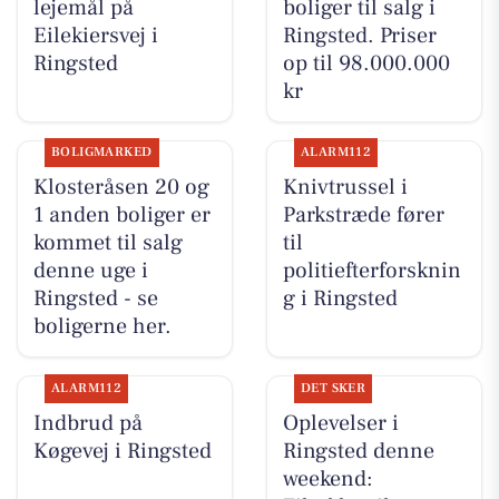
lejemål på
boliger til salg i
Eilekiersvej i
Ringsted. Priser
Ringsted
op til 98.000.000
kr
BOLIGMARKED
ALARM112
Klosteråsen 20 og
Knivtrussel i
1 anden boliger er
Parkstræde fører
kommet til salg
til
denne uge i
politiefterforsknin
Ringsted - se
g i Ringsted
boligerne her.
ALARM112
DET SKER
Indbrud på
Oplevelser i
Køgevej i Ringsted
Ringsted denne
weekend: