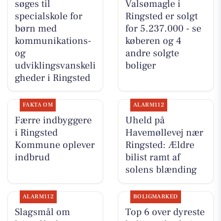
søges til
Valsømagle i
specialskole for
Ringsted er solgt
børn med
for 5.237.000 - se
kommunikations-
køberen og 4
og
andre solgte
udviklingsvanskeli
boliger
gheder i Ringsted
FAKTA OM
ALARM112
Færre indbyggere
Uheld på
i Ringsted
Havemøllevej nær
Kommune oplever
Ringsted: Ældre
indbrud
bilist ramt af
solens blænding
ALARM112
BOLIGMARKED
Slagsmål om
Top 6 over dyreste