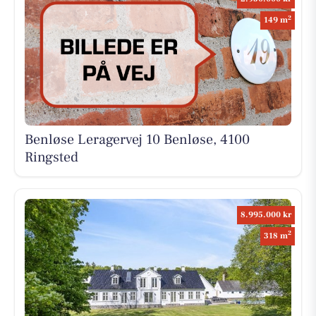
2
149 m
Benløse Leragervej 10 Benløse, 4100
Ringsted
8.995.000 kr
2
318 m