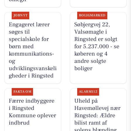
JOBNYT
BOLIGMARKED
Engageret lærer
Søbjergvej 22,
søges til
Valsømagle i
specialskole for
Ringsted er solgt
børn med
for 5.237.000 - se
kommunikations-
køberen og 4
og
andre solgte
udviklingsvanskeli
boliger
gheder i Ringsted
FAKTA OM
ALARM112
Færre indbyggere
Uheld på
i Ringsted
Havemøllevej nær
Kommune oplever
Ringsted: Ældre
indbrud
bilist ramt af
solens blænding