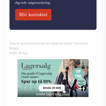
dig vedr. salgsvurdering.
Bliv kontaktet
Data er automatisk hentet fra eksterne kilder, herunder
Boliga.
Kilde: Boliga