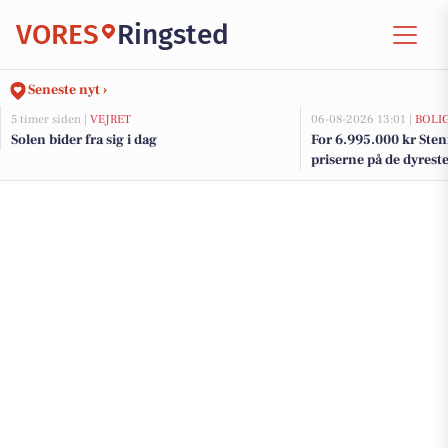
VORES
Ringsted
Seneste nyt ›
5 timer siden |
VEJRET
06-08-2026 13:01 |
BOLI
Solen bider fra sig i dag
For 6.995.000 kr Sten
priserne på de dyreste 
Ringsted