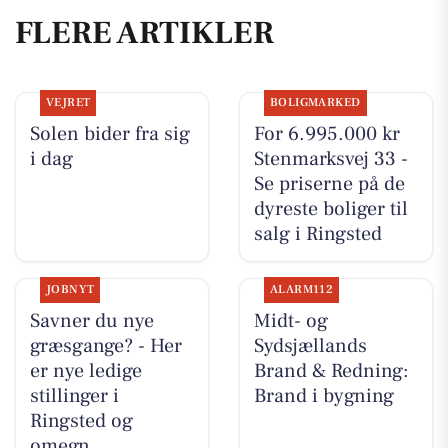
FLERE ARTIKLER
VEJRET
BOLIGMARKED
Solen bider fra sig
For 6.995.000 kr
i dag
Stenmarksvej 33 -
Se priserne på de
dyreste boliger til
salg i Ringsted
JOBNYT
ALARM112
Savner du nye
Midt- og
græsgange? - Her
Sydsjællands
er nye ledige
Brand & Redning:
stillinger i
Brand i bygning
Ringsted og
omegn