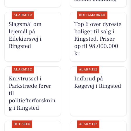
ALARM112
BOLIGMARKED
Slagsmål om
Top 6 over dyreste
lejemål på
boliger til salg i
Eilekiersvej i
Ringsted. Priser
Ringsted
op til 98.000.000
kr
ALARM112
ALARM112
Knivtrussel i
Indbrud på
Parkstræde fører
Køgevej i Ringsted
til
politiefterforsknin
g i Ringsted
DET SKER
ALARM112