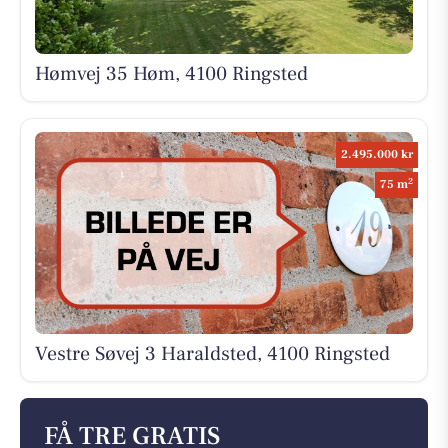
Hømvej 35 Høm, 4100 Ringsted
2.495.000 kr
2
75 m
Vestre Søvej 3 Haraldsted, 4100 Ringsted
FÅ TRE GRATIS