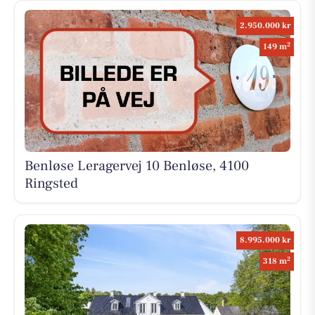
2.950.000 kr
2
149 m
Benløse Leragervej 10 Benløse, 4100
Ringsted
8.995.000 kr
2
318 m