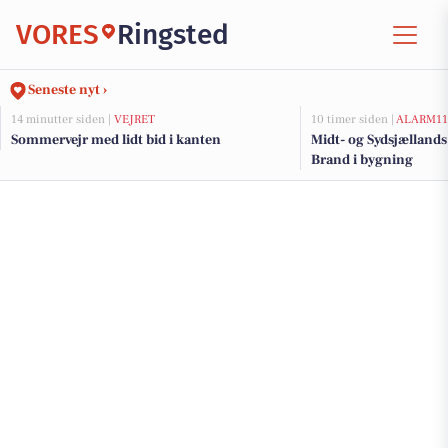
VORES
Ringsted
Seneste nyt ›
14 minutter siden |
VEJRET
10 timer siden |
ALARM11
Sommervejr med lidt bid i kanten
Midt- og Sydsjælland
Brand i bygning