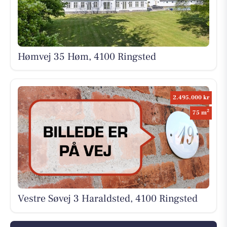
Hømvej 35 Høm, 4100 Ringsted
2.495.000 kr
2
75 m
Vestre Søvej 3 Haraldsted, 4100 Ringsted