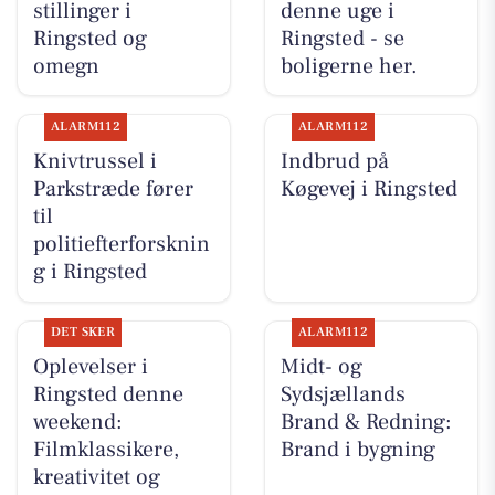
stillinger i
denne uge i
Ringsted og
Ringsted - se
omegn
boligerne her.
ALARM112
ALARM112
Knivtrussel i
Indbrud på
Parkstræde fører
Køgevej i Ringsted
til
politiefterforsknin
g i Ringsted
DET SKER
ALARM112
Oplevelser i
Midt- og
Ringsted denne
Sydsjællands
weekend:
Brand & Redning:
Filmklassikere,
Brand i bygning
kreativitet og