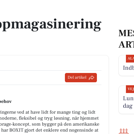
opmagasinering
ME
AR
AL
Indb
Del artikel
VE
Lunt
behov
dag
ngerne ved at have lidt for mange ting og lidt
 moderne, fleksibel og tryg løsning, når hjemmet
 storage-koncept, som bygger på den amerikanske
 har BOXIT gjort det enklere end nogensinde at