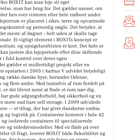
 Hos BOXIT kan man leje sit eget
relse, man har brug for. Det gælder uanset, om
er hen over vinteren eller hele indboet under
 depotrum er placeret i sikre, tørre og opvarmede
gskontrol og personlig nøgle. Det betyder, at
et meste af døgnet – helt uden at skulle tage
onale. Et vigtigt element i BOXITs koncept er
situm, og opsigelsesfristen er kort. Det hele er
 kan justere din lejeperiode efter dine skiftende
r i fuld kontrol over deres egen
t gælder et midlertidigt projekt eller en
n opstarten i 2003 i Aarhus V udvidet betydeligt
lang række danske byer, herunder Odense,
v og flere andre. Med tusindvis af rum fordelt på
 er det blevet nemt at finde et rum nær dig.
de har gode adgangsforhold, høj sikkerhed og en
r mere end bare self storage. I 2009 udvidede
re — et tiltag, der har givet danskerne endnu
ng og logistik på. Containerne kommer i hele 42
- og isolerede containere til specialiserede
ere og sidedørsmodeller. Med en flåde på over
ler til fragt, leverer BOXIT både fleksibilitet og
e. For husejere, der står foran en større