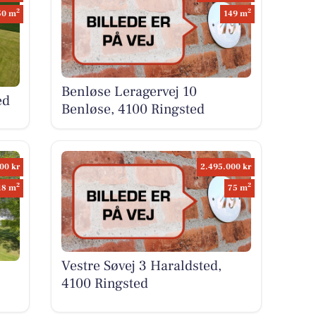
2
2
50 m
149 m
Benløse Leragervej 10
ed
Benløse, 4100 Ringsted
00 kr
2.495.000 kr
2
2
18 m
75 m
Vestre Søvej 3 Haraldsted,
4100 Ringsted