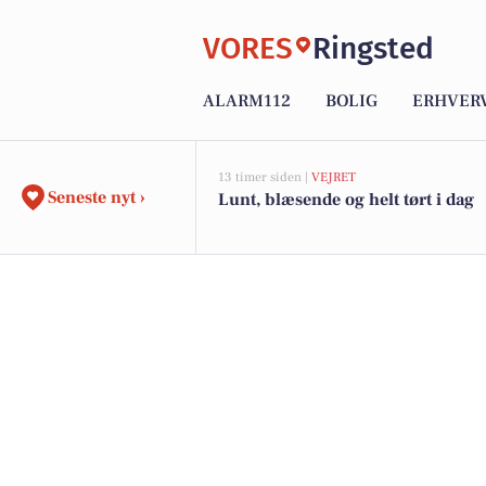
VORES
Ringsted
ALARM112
BOLIG
ERHVER
13 timer siden |
VEJRET
Seneste nyt ›
Lunt, blæsende og helt tørt i dag