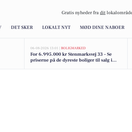
Gratis nyheder fra
dit
lokalområde
V
DET SKER
LOKALT NYT
MØD DINE NABOER
06-08-2026 13:01 |
BOLIGMARKED
For 6.995.000 kr Stenmarksvej 33 - Se
priserne på de dyreste boliger til salg i
Ringsted