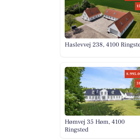
1
Haslevvej 238, 4100 Ringst
8.995.0
3
Hømvej 35 Høm, 4100
Ringsted