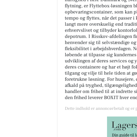
flytning, er Flyttebox-løsningen b
opbevaringscontainer, som kan pl
tempo og flyttes, når det passer 
langt mere overskuelig end tradit
erhvervslivet og tilbyder kontorlo
depotrum. I Risskov-afdelingen f
henvender sig til selvstændige o
fleksibilitet i arbejdshverdagen. 
løbende at tilpasse sig kundernes
udviklingen af deres services og 
deres containere og har et højt f
tilgang og vilje til hele tiden at 
foretrukne løsning. For husejere,
afkald på tryghed, tilgængelighed 
handler om frihed til at indrette 
den frihed leverer BOXIT hver en
Dette indhold er annoncørbetalt og er