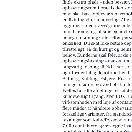
finde ekstra plads – uden besvær.
opbevaringsrum i præcis den stør
man skal have opbevaret havemøbl
en flytning eller renovering. Alle
bygninger med overvågning, adgan
man har adgang til sine ejendele d
hensyn til åbningstider eller pers
enkelhed. Du skal ikke betale depo
tilrettelagt, så du hurtigt og nemt
behov. Kunderne skal føle, at de e
opbevaringsløsning – uanset om de
langvarig løsning. BOXIT har side
og tilbyder i dag depotrum i en 
Aalborg, Kolding, Esbjerg, Rissko
mange lokationer over hele landet,
Fælles for alle afdelinger er, at 
kundevenlig tilgang. Men BOXIT e
virksomheden med leje af containe
flere måder at håndtere opbevari
forskellige varianter, fra standard
løsninger som køle-/frysecontain
7.000 containere og syv egne lastbi
hurtighed i hele Danmark og Sverig