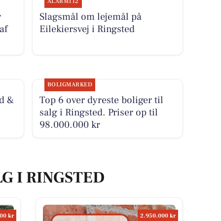
ALARM112
r
Slagsmål om lejemål på
af
Eilekiersvej i Ringsted
BOLIGMARKED
d &
Top 6 over dyreste boliger til
salg i Ringsted. Priser op til
98.000.000 kr
LG I RINGSTED
00 kr
2.950.000 kr