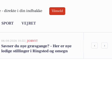
 -
direkte i din indbakke
Tilmeld
SPORT
VEJRET
06-08-2026 10:55 |
JOBNYT
06-08-2026 09:2
‹
›
Savner du nye græsgange? - Her er nye
Uheld på Ha
ledige stillinger i Ringsted og omegn
Ældre bilist