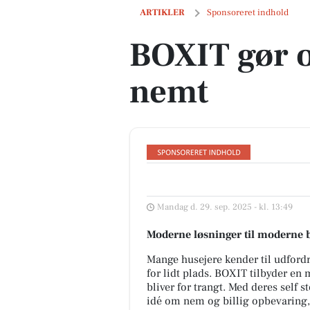
BOXIT gør opmagasinering nemt
ARTIKLER
Sponsoreret indhold
BOXIT gør 
nemt
Mandag d. 29. sep. 2025 - kl. 13:49
Moderne løsninger til moderne 
Mange husejere kender til udfordri
for lidt plads. BOXIT tilbyder en
bliver for trangt. Med deres self
idé om nem og billig opbevaring,