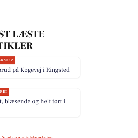
ST LÆSTE
TIKLER
ARM112
rud på Køgevej i Ringsted
JRET
, blæsende og helt tørt i
Send en gratis lykønskning