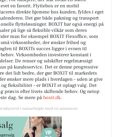
levet en favorit. Flyttebox er en mobil
aceres direkte hjemme hos kunden, fyldes i eget
i kalenderen. Det gør både pakning og transport
ionelle flytteløsninger. BOXIT har også energi på
kaler på lige så fleksible vilkår som deres
inder man for eksempel BOXIT Flexoffice, som
g små virksomheder, der ønsker frihed og
Nøglen til BOXITs succes ligger i evnen til
 behov. Virksomheden investerer konstant i
ydelser. De renser og udskifter regelmæssigt
okus på kundeservice. Det er denne progressive
gøre det lidt bedre, der gør BOXIT til markedets
 der ønsker mere plads i hverdagen – uden at give
og fleksibilitet – er BOXIT et oplagt valg. Det
sig præcis efter livets skiftende behov. Og netop
este dag. Se mere på
boxit.dk
.
 produceret i samarbejde med en annoncør.