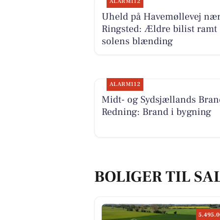
ALARM112
Uheld på Havemøllevej næ
Ringsted: Ældre bilist ramt 
solens blænding
ALARM112
Midt- og Sydsjællands Bran
Redning: Brand i bygning
BOLIGER TIL SA
5.495.0