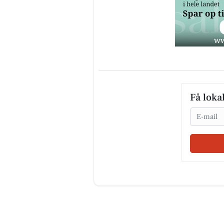
Få loka
Email