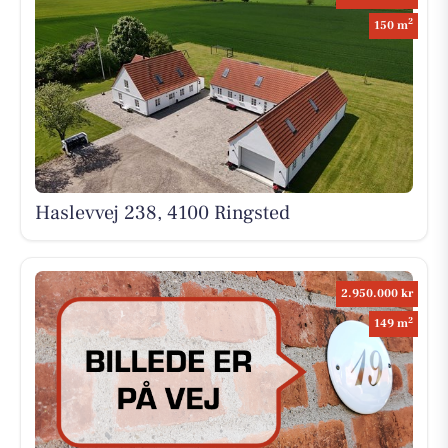
2
150 m
Haslevvej 238, 4100 Ringsted
2.950.000 kr
2
149 m