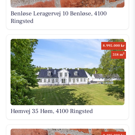
Benløse Leragervej 10 Benløse, 4100
Ringsted
8.995.000 kr
2
318 m
Hømvej 35 Høm, 4100 Ringsted