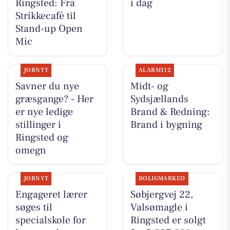
Ringsted: Fra
i dag
Strikkecafé til
Stand-up Open
Mic
JOBNYT
ALARM112
Savner du nye
Midt- og
græsgange? - Her
Sydsjællands
er nye ledige
Brand & Redning:
stillinger i
Brand i bygning
Ringsted og
omegn
JOBNYT
BOLIGMARKED
Engageret lærer
Søbjergvej 22,
søges til
Valsømagle i
specialskole for
Ringsted er solgt