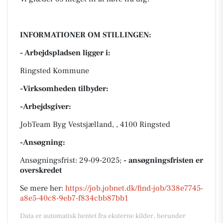
INFORMATIONER OM STILLINGEN:
- Arbejdspladsen ligger i:
Ringsted Kommune
-Virksomheden tilbyder:
-Arbejdsgiver:
JobTeam Byg Vestsjælland, , 4100 Ringsted
-Ansøgning:
Ansøgningsfrist: 29-09-2025;
- ansøgningsfristen er
overskredet
Se mere her:
https://job.jobnet.dk/find-job/338e7745-
a8e5-40c8-9eb7-f834cbb87bb1
Data er automatisk hentet fra eksterne kilder, herunder