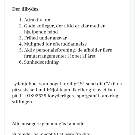
Der tilbydes:
Attraktiv løn
Gode kolleger, der altid er klar med en
hjælpende hånd
Frihed under ansvar
Mulighed for efteruddannelse
Aktiv personaleforening: de afholder flere
firmaarrangementer i løbet af året
Sunhedsordning
Lyder jobbet som noget for dig? Så send dit CV til os
på
vestsjaelland-b@jobteam.dk
eller giv os et kald
på tlf. 91892528 for yderligere spørgsmål omkring
stillingen.
Alle ansøgere gennemgås løbende.
Vi glæder os meget til at høre fra dig!