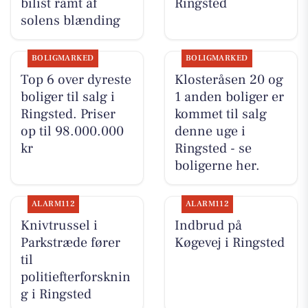
bilist ramt af
Ringsted
solens blænding
BOLIGMARKED
BOLIGMARKED
Top 6 over dyreste
Klosteråsen 20 og
boliger til salg i
1 anden boliger er
Ringsted. Priser
kommet til salg
op til 98.000.000
denne uge i
kr
Ringsted - se
boligerne her.
ALARM112
ALARM112
Knivtrussel i
Indbrud på
Parkstræde fører
Køgevej i Ringsted
til
politiefterforsknin
g i Ringsted