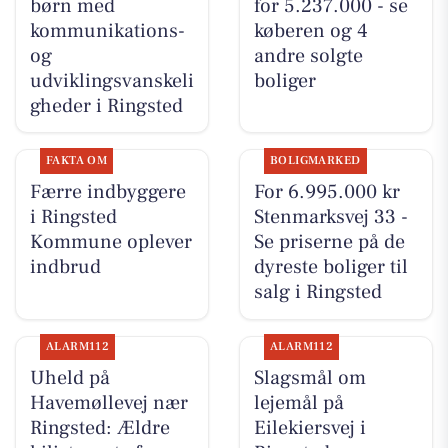
børn med
for 5.237.000 - se
kommunikations-
køberen og 4
og
andre solgte
udviklingsvanskeli
boliger
gheder i Ringsted
FAKTA OM
BOLIGMARKED
Færre indbyggere
For 6.995.000 kr
i Ringsted
Stenmarksvej 33 -
Kommune oplever
Se priserne på de
indbrud
dyreste boliger til
salg i Ringsted
ALARM112
ALARM112
Uheld på
Slagsmål om
Havemøllevej nær
lejemål på
Ringsted: Ældre
Eilekiersvej i