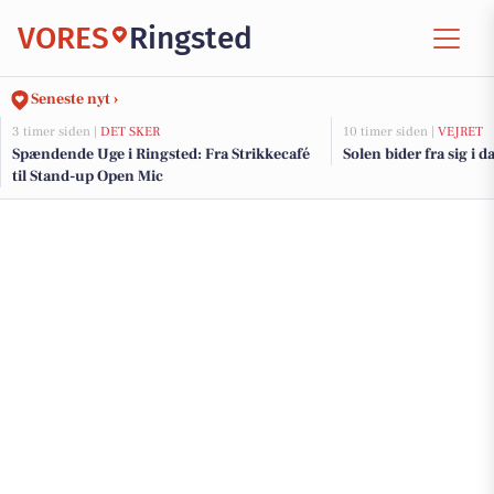
VORES
Ringsted
Seneste nyt ›
3 timer siden |
DET SKER
10 timer siden |
VEJRET
Spændende Uge i Ringsted: Fra Strikkecafé
Solen bider fra sig i d
til Stand-up Open Mic