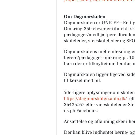
Om Dagmarskolen
Dagmarskolen er UNICEF – Rettighe
Omkring 250 elever er tilmeldt sk
pædagoger/medhjælpere, foruden 
skoleleder, viceskoleleder og SFO
Dagmarskolens mellemløsning er 
lærere/pædagoger omkring pt. 10
børn der er tilknyttet mellemløsn
Dagmarskolen ligger lige ved siden
til kørsel med bil.
Yderligere oplysninger om skolen 
https://dagmarskolen.aula.dk/
ell
25425767 eller viceskoleleder St
os på Facebook.
Ansættelse og aflønning sker i he
Der kan blive indhentet børne- og/