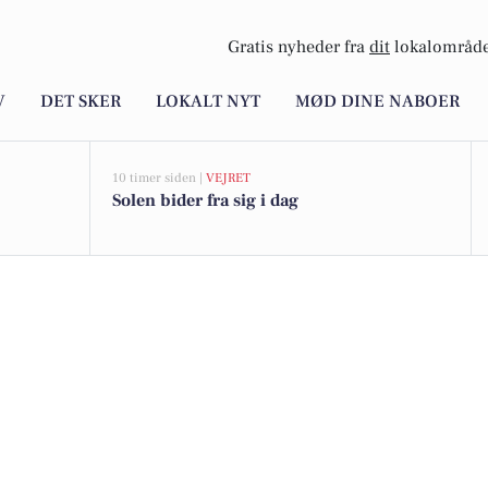
Gratis nyheder fra
dit
lokalområde
V
DET SKER
LOKALT NYT
MØD DINE NABOER
10 timer siden |
VEJRET
Solen bider fra sig i dag