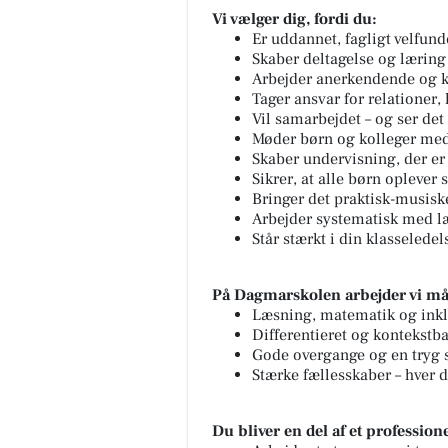
Vi vælger dig, fordi du:
Er uddannet, fagligt velfun
Skaber deltagelse og læring f
Arbejder anerkendende og ko
Tager ansvar for relationer,
Vil samarbejdet – og ser det
Møder børn og kolleger med
Skaber undervisning, der e
Sikrer, at alle børn oplever 
Bringer det praktisk-musisk
Arbejder systematisk med læ
Står stærkt i din klasselede
På Dagmarskolen arbejder vi må
Læsning, matematik og inkl
Differentieret og kontekstb
Gode overgange og en tryg st
Stærke fællesskaber – hver d
Du bliver en del af et professione