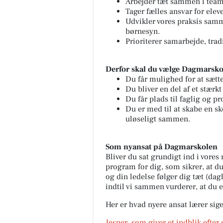
Arbejder tæt sammen i team
Tager fælles ansvar for elev
Udvikler vores praksis samm
børnesyn.
Prioriterer samarbejde, trad
Derfor skal du vælge Dagmarsko
Du får mulighed for at sætte
Du bliver en del af et stærkt
Du får plads til faglig og p
Du er med til at skabe en sk
uløseligt sammen.
Som nyansat på Dagmarskolen
Bliver du sat grundigt ind i vores
program for dig, som sikrer, at du
og din ledelse følger dig tæt (da
indtil vi sammen vurderer, at du 
Her er hvad nyere ansat lærer si
Jesper, som giver et indblik efter