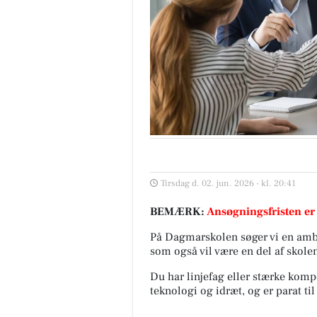
Tirsdag d. 02. jun. 2026 - kl. 20:41
BEMÆRK:
Ansøgningsfristen er
På Dagmarskolen søger vi en ambi
som også vil være en del af skol
Du har linjefag eller stærke komp
teknologi og idræt, og er parat ti