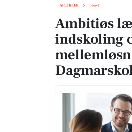
Ambitiøs lærer søges til indskoling 
ARTIKLER
Jobnyt
Ambitiøs lær
indskoling 
mellemløsn
Dagmarsko