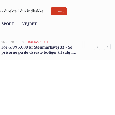
 -
direkte i din indbakke
Tilmeld
SPORT
VEJRET
06-08-2026 13:01 |
BOLIGMARKED
06-08-2026 10:55
‹
›
For 6.995.000 kr Stenmarksvej 33 - Se
Savner du ny
priserne på de dyreste boliger til salg i
ledige still
Ringsted