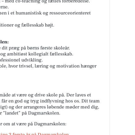
 – med co-teaching og fælles forberedelse.
erne.
en i et humanistisk og ressourceorienteret
itioner og fællesskab højt.
len:
 dit præg på børns første skoleår.
 og ambitiøst kollegialt fællesskab.
rofessionel udvikling.
ole, hvor trivsel, læring og motivation hænger
 måde at være og drive skole på. Der laves et
 får en god og tryg indflyvning hos os. Dit team
gligt) og der arrangeres løbende møder med dig,
er ”landet” på Dagmarskolen.
ger om at være på Dagmarskolen:
 sine 2 første år på Dagmarskolen