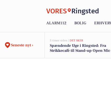
VORES
Ringsted
ALARM112
BOLIG
ERHVER
3 timer siden |
DET SKER
Seneste nyt ›
Spændende Uge i Ringsted: Fra
Strikkecafé til Stand-up Open Mic