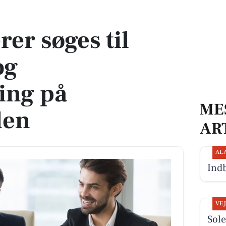
og mellemløsning på Dagmarskolen
er søges til
og
ing på
ME
len
AR
AL
Indb
VE
Sole