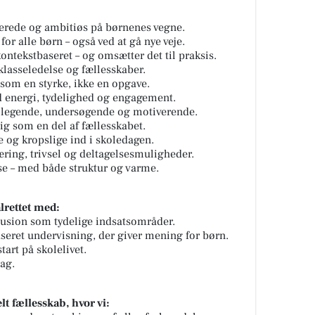
derede og ambitiøs på børnenes vegne.
or alle børn – også ved at gå nye veje.
ntekstbaseret – og omsætter det til praksis.
 klasseledelse og fællesskaber.
 som en styrke, ikke en opgave.
 energi, tydelighed og engagement.
r legende, undersøgende og motiverende.
sig som en del af fællesskabet.
e og kropslige ind i skoledagen.
ring, trivsel og deltagelsesmuligheder.
lse – med både struktur og varme.
lrettet med:
usion som tydelige indsatsområder.
aseret undervisning, der giver mening for børn.
art på skolelivet.
ag.
lt fællesskab, hvor vi: