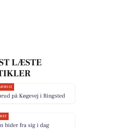
ST LÆSTE
TIKLER
ARM112
rud på Køgevej i Ringsted
JRET
n bider fra sig i dag