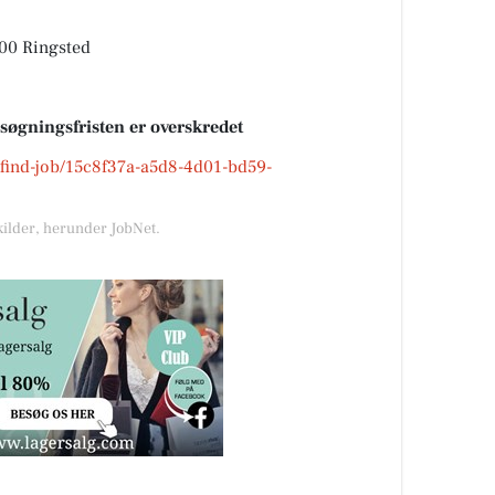
00 Ringsted
nsøgningsfristen er overskredet
k/find-job/15c8f37a-a5d8-4d01-bd59-
kilder, herunder JobNet.